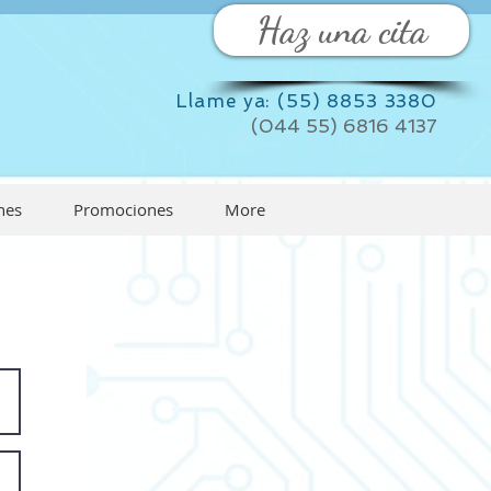
Haz una cita
Llame ya: (55) 8853 3380
(044 55) 6816 4137
nes
Promociones
More